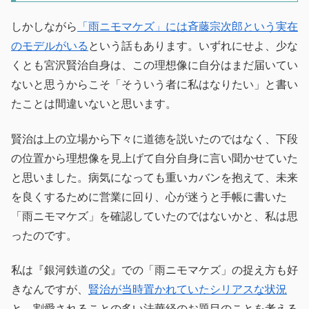
しかしながら
「雨ニモマケズ」には斉藤宗次郎という実在
のモデルがいる
という話もあります。いずれにせよ、少な
くとも宮沢賢治自身は、この理想像に自分はまだ届いてい
ないと思うからこそ「そういう者に私はなりたい」と書い
たことは間違いないと思います。
賢治は上の立場から下々に道徳を説いたのではなく、下段
の位置から理想像を見上げて自分自身に言い聞かせていた
と思いました。病気になっても重いカバンを抱えて、未来
を良くするために営業に回り、心が迷うと手帳に書いた
「雨ニモマケズ」を確認していたのではないかと、私は思
ったのです。
私は『銀河鉄道の父』での「雨ニモマケズ」の捉え方も好
きなんですが、
賢治が当時置かれていたシリアスな状況
と、割愛されることの多い法華経のお題目のことを考える