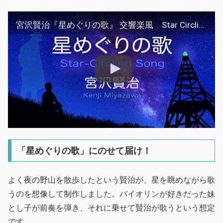
宮沢賢治『星めぐりの歌』 交響楽風 Star Circling So
「星めぐりの歌」にのせて届け！
よく夜の野山を散歩したという賢治が、星を眺めながら歌
うのを想像して制作しました。バイオリンが好きだった妹
とし子が前奏を弾き、それに乗せて賢治が歌うという想定
です。