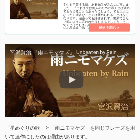
学生を卒業する日、ある先生がみんなに言いま
した。 「これまでは他人のために尽くせば褒め
てもらえることもあったでしょう。でも大人に
なったら滅多なことでは褒められることはなく
なります。頑張っても評価されず、出来て当た
り前のように言われたりもするでしょう。そこ
でくじけてしまわないでください」 私は宮沢賢
治の代表作『雨ニモマケズ』に触れると、いつ
もこの言葉を思い出します。 皆さんはどうで...
宮沢賢治 『雨ニモマケズ』 Unbeaten by Rain
「星めぐりの歌」と「雨ニモマケズ」を同じフレーズを用
いて連作にしたのは理由があります。