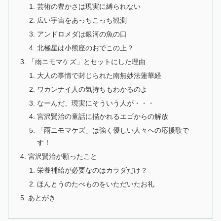
芸術の豊かさは現実に縛られない
広い宇宙をあっちこっち観測
アンドロメダは銀河の魚の口
北極星は小熊座のおでこの上？
「雨ニモマケズ」とセットにした理由
大人の事情で封じられた南無妙法蓮華経
ワカンナイ人の気持ちもわかるのよ
なーんだ、現実にそういう人が・・・
宮沢賢治の童話に描かれるエゴからの解放
「雨ニモマケズ」は強く優しい人々への応援歌で
す！
宮沢賢治が願ったこと
栄養補給が必要なのはカラダだけ？
ほんとうのたべものをいただいたお礼
あとがき