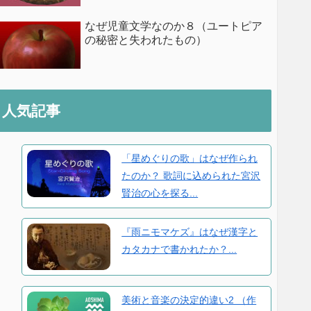
なぜ児童文学なのか８（ユートピア
の秘密と失われたもの）
人気記事
「星めぐりの歌」はなぜ作られ
たのか？ 歌詞に込められた宮沢
賢治の心を探る...
『雨ニモマケズ』はなぜ漢字と
カタカナで書かれたか？...
美術と音楽の決定的違い2 （作