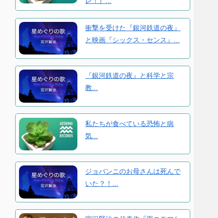
レ！）...
衝撃を受けた『銀河鉄道の夜』
と映画『シックス・センス』...
『銀河鉄道の夜』と科学と宗
教...
私たちが食べている恐怖と病
気...
ジョバンニのお母さんは死んで
いた？！...