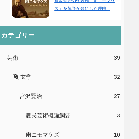
宮沢賢治の代表作『雨ニモマケ
ズ』を輝野が歌にした理由...
カテゴリー
芸術
39
文学
32
宮沢賢治
27
農民芸術概論網要
3
雨ニモマケズ
10