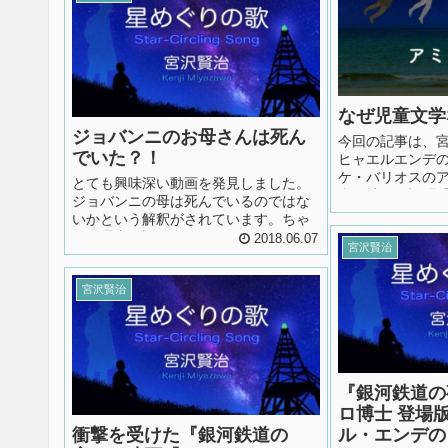
域」としていま
ス” って文字は一度も出てこないわ。...
た通り、教会も
弾圧を犯した悪い
なぜ児童文学
ジョバンニのお母さんは死ん
今回の記事は、
でいた？！
ヒャエルエンデ
ケ・バリオスの
とても興味深い動画を発見しました。
私が持った疑問
ジョバンニの母は死んでいるのではな
か？」ということ
いかという解釈がされています。ちゃ
に1つの大きな理
んと理由が説明されています。これに
2018.06.07
いと思います。 
宮沢賢治
は私は全く気付いていませんでした。
に、おとぎ話の
その他、ジョバンニが街灯を通り抜け
うでないと人は
る時の描写についても目からウロコで
宮沢賢治
がおかしいんだ
した。自分の影法師が自分の前に伸び
もに向けて書く
てきたその時にザネリが出てくること
（エン...
の意味に、背筋がゾクッとするほど納
得。 宮沢賢治さんは、...
『銀河鉄道の
ロ博士 登場
衝撃を受けた『銀河鉄道の
ル・エンデの