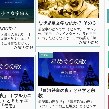
すが、前にも書きまし
また魔女狩りや科学の
やつらの側面...
なぜ児童文学なのか？ その３
なのか？
前記事の続きです ミヒャエル・エンデ
作『モモ』でマイスター・ホラがモモ
宮沢賢治の童話や、ミ
に出したなぞなぞは、この物語で「時
の児童文学や、エンリ
間」がひとつのテーマになっているこ
アミ三部作などから、
2018.07.30
とに気がつけば、解くのは意外と簡単
「なぜ児童文学なの
2018.07.16
です。 ですが、このなぞなぞに触れた
が主題です。 のっけ
時、その答えが “この世界の偉大な支配
宮沢賢治
由となるものをあげた
者” “この世界そのもの” という考えに出
「子どもの童話のよう
会った時、なんとも言えない気持ちに
ように書くんだ……そ
なりました。 モモ 時間どろぼう...
みな君をうそつきか頭
と思うよ。それに子ど
べきだ。ー以下略ー」
『銀河鉄道の夜』と科学と宗
夜』（ ブルカニ
教
版 ）とミヒャエ
前記事の続きです 『銀河鉄道の夜』
『モモ』
（ブルカニロ博士登場版）とミヒャエ