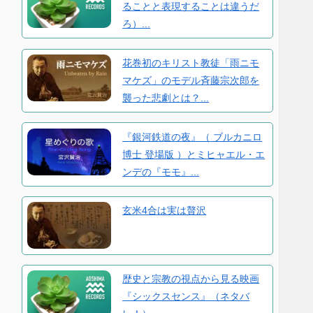
ることと表現することは違うだ
ろ）...
花巻初のキリスト教徒「雨ニモ
マケズ」のモデル斉藤宗次郎を
襲った悲劇とは？...
『銀河鉄道の夜』（ ブルカニロ
博士 登場版 ）とミヒャエル・エ
ンデの『モモ』...
玄米4合は実は贅沢
歴史と宗教の視点から見る映画
『シックスセンス』（ネタバ