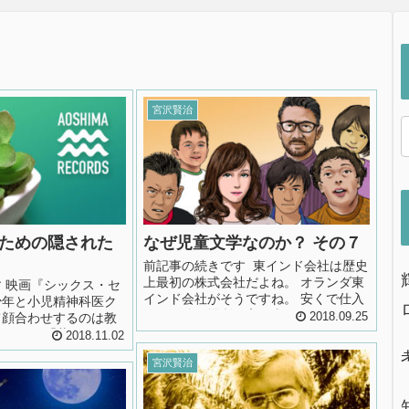
宮沢賢治
ための隠された
なぜ児童文学なのか？ その７
前記事の続きです 東インド会社は歴史
上最初の株式会社だよね。 オランダ東
 映画『シックス・セ
インド会社がそうですね。 安くで仕入
少年と小児精神科医ク
れて、他の場所で高く売るって、せど
て顔合わせするのは教
2018.09.25
りと一緒ね。 せどりって？ ある人たち
 クロウ「昔 ヨーロ
2018.11.02
にとって価値のある本が古...
逃げ込んだ 聖域だっ
宮沢賢治
何を恐れたの？」 クロ
だ 牢屋に入れたり
連中だ」 教会を「聖