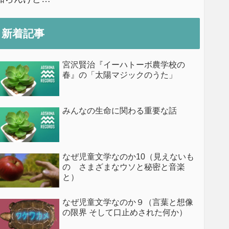
新着記事
宮沢賢治『イーハトーボ農学校の
春』の「太陽マジックのうた」
みんなの生命に関わる重要な話
なぜ児童文学なのか10（見えないも
の さまざまなウソと秘密と音楽
と）
なぜ児童文学なのか９（言葉と想像
の限界 そして口止めされた何か）