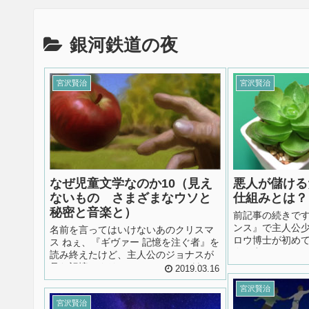
銀河鉄道の夜
宮沢賢治
宮沢賢治
悪人が儲ける
なぜ児童文学なのか10（見え
仕組みとは？
ないもの さまざまなウソと
秘密と音楽と）
前記事の続きです
ンス』で主人公
名前を言ってはいけないあのクリスマ
ロウ博士が初め
ス ねぇ、『ギヴァー 記憶を注ぐ者』を
会の中でしたね。
読み終えたけど、主人公のジョナスが
ッパでは教会に
見た記憶にクリスマスのシーンがある
2019.03.16
たんだ」 少年「
よね。 え、そんなシーンあったっけ？
ウ「悪いやつら
宮沢賢治
映画ではハッキリ断定されにくい映像
傷めつけたりする
にしてあったのよ。小説でも “クリスマ
宮沢賢治