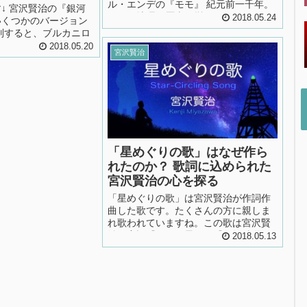
ル・エンデの『モモ』 紀元前一千年。
↓ 宮沢賢治の『銀河
だいぶ地理も歴史も變つてるだらう。
2018.05.24
いくつかのバージョン
このときには斯うなのだ。變な顏して
別すると、ブルカニロ
はいけない。ぼくたちはぼくたちのか
バージョンと登場しな
2018.05.20
らだだつて考へだつて、天の川だつて
宮沢賢治
ります。 一般的に知
汽車だつて歴史だつて、たださう感じ
ブルカニロ博士が登場
てゐるだけなんだから 宮沢賢治 著
 一般普及のバージョ
『銀河鉄道の夜』（旧版）より 宮沢賢
衝撃を受けたのです
治作『銀河鉄道の夜』（旧版...
にブルカニロ博士が登
んで、またまた衝撃を
..
「星めぐりの歌」はなぜ作ら
れたのか？ 歌詞に込められた
宮沢賢治の心を探る
「星めぐりの歌」は宮沢賢治が作詞作
曲した歌です。たくさんの方に親しま
れ歌われていますね。この歌は宮沢賢
治の童話『双子の星』と『銀河鉄道の
2018.05.13
夜』に登場します。 文学作品を書き、
歌も作り、絵も描き、芸術に親しみな
がら、農業と科学と宗教に生きた宮沢
賢治は、どんな人だったのでしょう？
交響楽が好きだった宮沢賢治に寄せ