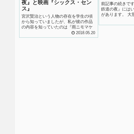
夜』と映画『シックス・セン
前記事の続きです
ス』
鉄道の夜』には
があります。 大
宮沢賢治という人物の存在を学生の頃
博士が登場する
から知っていましたが、私が彼の作品
いバージョンがあ
の内容を知っていたのは『雨ニモマケ
られているのは
ズ』くらいでした。 もちろん『注文の
2018.05.20
しない物語です。
多い料理店』『風の又三郎』『銀河鉄
ンを読んで私は
道の夜』などの作品があることは知っ
が、そのすぐ後
ていましたが、若い頃は興味が向くこ
場する旧版を読
ともなく読んだことがありませんでし
受けたのでした。 .
た。 恥ずかしながら、彼の作品を読ん
だのはつい最近です。読んだ最初の一
作が『銀河鉄道の夜』だったのはラッ
キ...